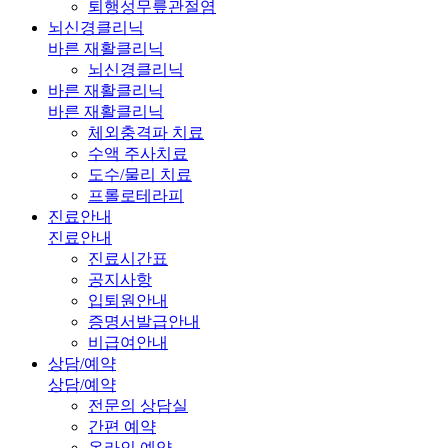
퇴행성무릎관절염
뇌신경클리닉
바른 재활클리닉
뇌신경클리닉
바른 재활클리닉
바른 재활클리닉
체외충격파 치료
수액 주사치료
도수/물리 치료
프롤로테라피
진료안내
진료안내
진료시간표
공지사항
입퇴원안내
증명서발급안내
비급여안내
상담/예약
상담/예약
전문의 상담실
간편 예약
온라인 예약