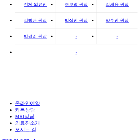
전체 의료진
조보영 원장
김세윤 원장
김병관 원장
박상언 원장
양수안 원장
박경리 원장
-
-
-
온라인예약
카톡상담
MRI상담
의료진소개
오시는 길