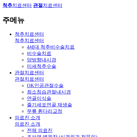
척추
치료센터
관절
치료센터
주메뉴
척추치료센터
척추치료센터
4세대 척추비수술치료
비수술치료
양방향내시경
미세척추수술
관절치료센터
관절치료센터
OK인공관절수술
최소침습관절내시경
연골이식술
줄기세포연골 재생술
무릎 휜다리교정
의료진 소개
의료진 소개
전체 의료진
조보영 병원장 (신경외과 전문의)