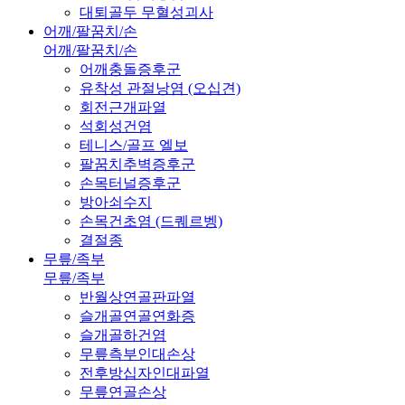
대퇴골두 무혈성괴사
어깨/팔꿈치/손
어깨/팔꿈치/손
어깨충돌증후군
유착성 관절낭염 (오십견)
회전근개파열
석회성건염
테니스/골프 엘보
팔꿈치추벽증후군
손목터널증후군
방아쇠수지
손목건초염 (드퀘르벵)
결절종
무릎/족부
무릎/족부
반월상연골판파열
슬개골연골연화증
슬개골하건염
무릎측부인대손상
전후방십자인대파열
무릎연골손상