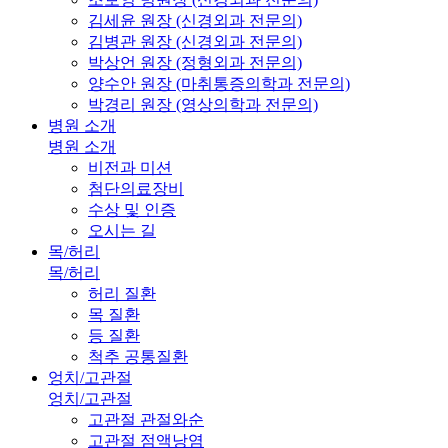
김세윤 원장 (신경외과 전문의)
김병관 원장 (신경외과 전문의)
박상언 원장 (정형외과 전문의)
양수안 원장 (마취통증의학과 전문의)
박경리 원장 (영상의학과 전문의)
병원 소개
병원 소개
비전과 미션
첨단의료장비
수상 및 인증
오시는 길
목/허리
목/허리
허리 질환
목 질환
등 질환
척추 공통질환
엉치/고관절
엉치/고관절
고관절 관절와순
고관절 점액낭염