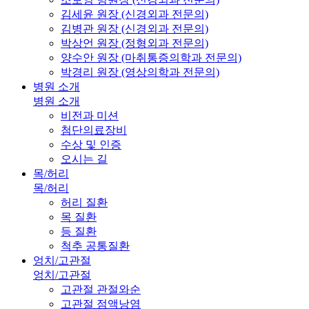
김세윤 원장 (신경외과 전문의)
김병관 원장 (신경외과 전문의)
박상언 원장 (정형외과 전문의)
양수안 원장 (마취통증의학과 전문의)
박경리 원장 (영상의학과 전문의)
병원 소개
병원 소개
비전과 미션
첨단의료장비
수상 및 인증
오시는 길
목/허리
목/허리
허리 질환
목 질환
등 질환
척추 공통질환
엉치/고관절
엉치/고관절
고관절 관절와순
고관절 점액낭염