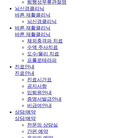
퇴행성무릎관절염
뇌신경클리닉
바른 재활클리닉
뇌신경클리닉
바른 재활클리닉
바른 재활클리닉
체외충격파 치료
수액 주사치료
도수/물리 치료
프롤로테라피
진료안내
진료안내
진료시간표
공지사항
입퇴원안내
증명서발급안내
비급여안내
상담/예약
상담/예약
전문의 상담실
간편 예약
온라인 예약