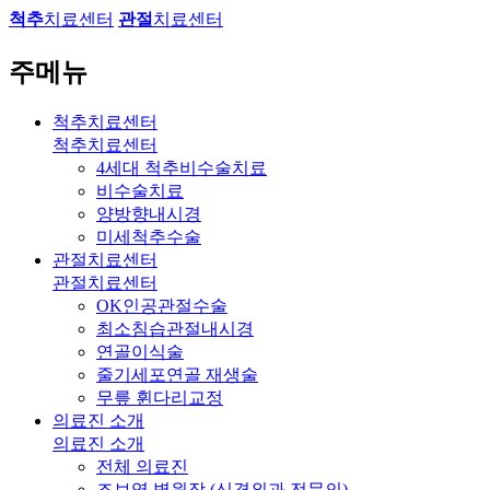
척추
치료센터
관절
치료센터
주메뉴
척추치료센터
척추치료센터
4세대 척추비수술치료
비수술치료
양방향내시경
미세척추수술
관절치료센터
관절치료센터
OK인공관절수술
최소침습관절내시경
연골이식술
줄기세포연골 재생술
무릎 휜다리교정
의료진 소개
의료진 소개
전체 의료진
조보영 병원장 (신경외과 전문의)