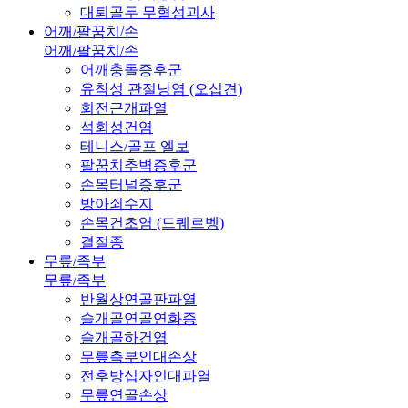
대퇴골두 무혈성괴사
어깨/팔꿈치/손
어깨/팔꿈치/손
어깨충돌증후군
유착성 관절낭염 (오십견)
회전근개파열
석회성건염
테니스/골프 엘보
팔꿈치추벽증후군
손목터널증후군
방아쇠수지
손목건초염 (드퀘르벵)
결절종
무릎/족부
무릎/족부
반월상연골판파열
슬개골연골연화증
슬개골하건염
무릎측부인대손상
전후방십자인대파열
무릎연골손상