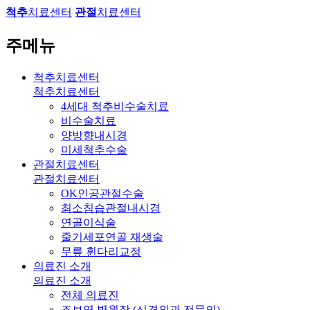
척추
치료센터
관절
치료센터
주메뉴
척추치료센터
척추치료센터
4세대 척추비수술치료
비수술치료
양방향내시경
미세척추수술
관절치료센터
관절치료센터
OK인공관절수술
최소침습관절내시경
연골이식술
줄기세포연골 재생술
무릎 휜다리교정
의료진 소개
의료진 소개
전체 의료진
조보영 병원장 (신경외과 전문의)