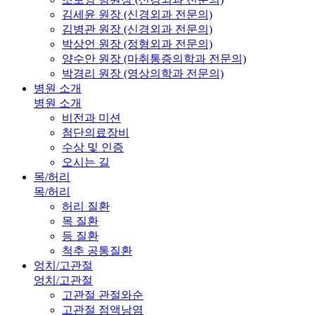
김세윤 원장 (신경외과 전문의)
김병관 원장 (신경외과 전문의)
박상언 원장 (정형외과 전문의)
양수안 원장 (마취통증의학과 전문의)
박경리 원장 (영상의학과 전문의)
병원 소개
병원 소개
비전과 미션
첨단의료장비
수상 및 인증
오시는 길
목/허리
목/허리
허리 질환
목 질환
등 질환
척추 공통질환
엉치/고관절
엉치/고관절
고관절 관절와순
고관절 점액낭염