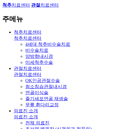
척추
치료센터
관절
치료센터
주메뉴
척추치료센터
척추치료센터
4세대 척추비수술치료
비수술치료
양방향내시경
미세척추수술
관절치료센터
관절치료센터
OK인공관절수술
최소침습관절내시경
연골이식술
줄기세포연골 재생술
무릎 휜다리교정
의료진 소개
의료진 소개
전체 의료진
조보영 병원장 (신경외과 전문의)