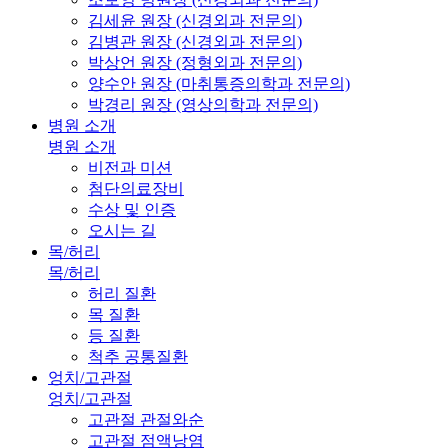
김세윤 원장 (신경외과 전문의)
김병관 원장 (신경외과 전문의)
박상언 원장 (정형외과 전문의)
양수안 원장 (마취통증의학과 전문의)
박경리 원장 (영상의학과 전문의)
병원 소개
병원 소개
비전과 미션
첨단의료장비
수상 및 인증
오시는 길
목/허리
목/허리
허리 질환
목 질환
등 질환
척추 공통질환
엉치/고관절
엉치/고관절
고관절 관절와순
고관절 점액낭염