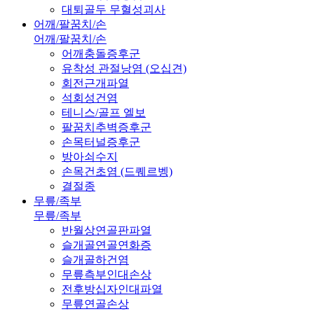
대퇴골두 무혈성괴사
어깨/팔꿈치/손
어깨/팔꿈치/손
어깨충돌증후군
유착성 관절낭염 (오십견)
회전근개파열
석회성건염
테니스/골프 엘보
팔꿈치추벽증후군
손목터널증후군
방아쇠수지
손목건초염 (드퀘르벵)
결절종
무릎/족부
무릎/족부
반월상연골판파열
슬개골연골연화증
슬개골하건염
무릎측부인대손상
전후방십자인대파열
무릎연골손상