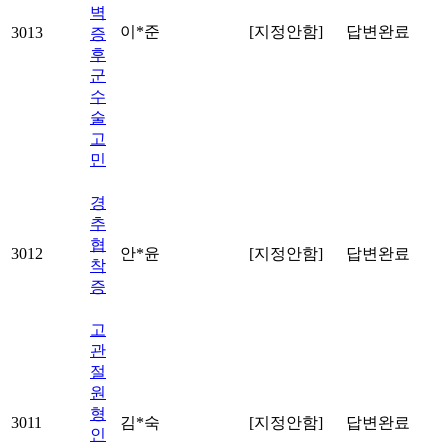
벽
이*준
[지정안함]
답변완료
3013
증
후
군
수
술
고
민
경
추
협
3012
안*윤
[지정안함]
답변완료
착
증
고
관
절
원
형
3011
김*숙
[지정안함]
답변완료
인