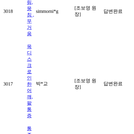
림,
[조보영 원
뭉
3018
simmorni*g
답변완료
장]
침 ,
무
거
움
목
디
스
크
로
인
[조보영 원
박*교
답변완료
3017
한
장]
어
깨,
팔
통
증
통