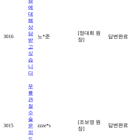
증
에
대
해
상
[정대희 원
담
3016
노*준
답변완료
장]
받
고
싶
습
니
다
무
릎
관
절
수
술
[조보영 원
답변완료
3015
zzze*s
문
장]
의
드