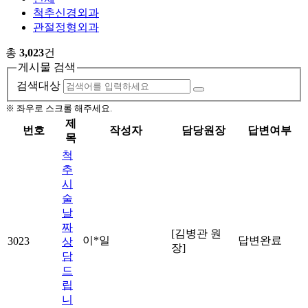
척추신경외과
관절정형외과
총
3,023
건
게시물 검색
검색대상
※ 좌우로 스크롤 해주세요.
제
번호
작성자
담당원장
답변여부
목
척
추
시
술
날
짜
[김병관 원
이*일
답변완료
3023
상
장]
담
드
립
니