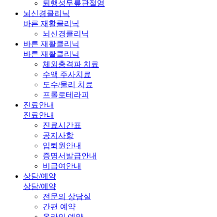
퇴행성무릎관절염
뇌신경클리닉
바른 재활클리닉
뇌신경클리닉
바른 재활클리닉
바른 재활클리닉
체외충격파 치료
수액 주사치료
도수/물리 치료
프롤로테라피
진료안내
진료안내
진료시간표
공지사항
입퇴원안내
증명서발급안내
비급여안내
상담/예약
상담/예약
전문의 상담실
간편 예약
온라인 예약