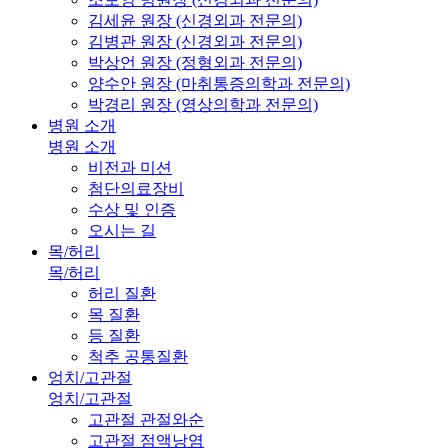
김세윤 원장 (신경외과 전문의)
김병관 원장 (신경외과 전문의)
박상언 원장 (정형외과 전문의)
양수안 원장 (마취통증의학과 전문의)
박경리 원장 (영상의학과 전문의)
병원 소개
병원 소개
비전과 미션
첨단의료장비
수상 및 인증
오시는 길
목/허리
목/허리
허리 질환
목 질환
등 질환
척추 공통질환
엉치/고관절
엉치/고관절
고관절 관절와순
고관절 점액낭염