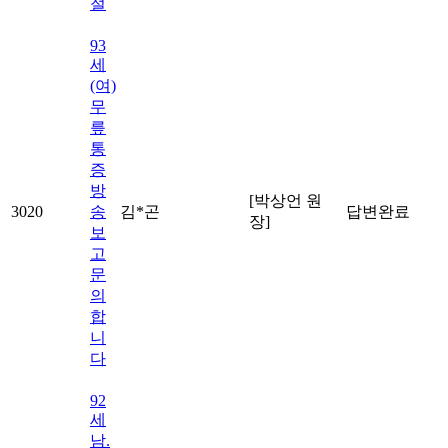
절
93
세
(여)
무
릎
통
증
방
[박상언 원
3020
송
김*곤
답변완료
장]
보
고
문
의
합
니
다
92
세
남.