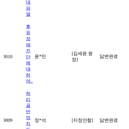
대
파
열
후
유
장
애
진
[김세윤 원
윤*민
답변완료
3010
단
장]
에
대
하
여..
허
리
골
반
엉
3009
정*석
[지정안함]
답변완료
치