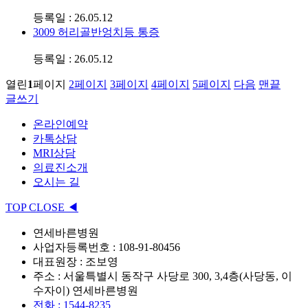
등록일 : 26.05.12
3009
허리골반엉치등 통증
등록일 : 26.05.12
열린
1
페이지
2
페이지
3
페이지
4
페이지
5
페이지
다음
맨끝
글쓰기
온라인예약
카톡상담
MRI상담
의료진소개
오시는 길
TOP
CLOSE
◀
연세바른병원
사업자등록번호 : 108-91-80456
대표원장 : 조보영
주소 : 서울특별시 동작구 사당로 300, 3,4층(사당동, 이
수자이) 연세바른병원
전화 : 1544-8235