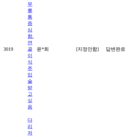
무
릎
통
증
심
함.
연
3019
골
윤*희
[지정안함]
답변완료
이
식
주
입
술
받
고
싶
음
다
리
저