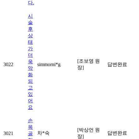
다.
시
술
후
상
태
가
더
[조보영 원
욱
3022
simmorni*g
답변완료
장]
악
화
되
고
있
어
요
손
목
[박상언 원
차*숙
답변완료
3021
골
장]