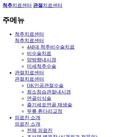
척추
치료센터
관절
치료센터
주메뉴
척추치료센터
척추치료센터
4세대 척추비수술치료
비수술치료
양방향내시경
미세척추수술
관절치료센터
관절치료센터
OK인공관절수술
최소침습관절내시경
연골이식술
줄기세포연골 재생술
무릎 휜다리교정
의료진 소개
의료진 소개
전체 의료진
조보영 병원장 (신경외과 전문의)