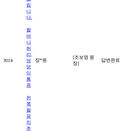
립
니
다.
할
머
니
허
리,
[조보영 원
장*원
답변완료
3014
엉
장]
덩
이
통
증
왼
쪽
팔
꿈
치
추